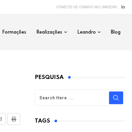
CONECTE-SE COMIGO NO LINKEDIN :
Formações
Realizações
Leandro
Blog
PESQUISA
TAGS
Share
Print
via