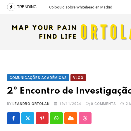
Skip
TRENDING
Coloquio sobre Whitehead en Madrid
to
content
COMUNICAÇÕES ACADÊMICAS
VLOG
2º Encontro de Investigaçã
BY
LEANDRO ORTOLAN
19/11/2024
0
COMMENTS
2 
Pinterest
Whatsapp
Cloud
StumbleUpon