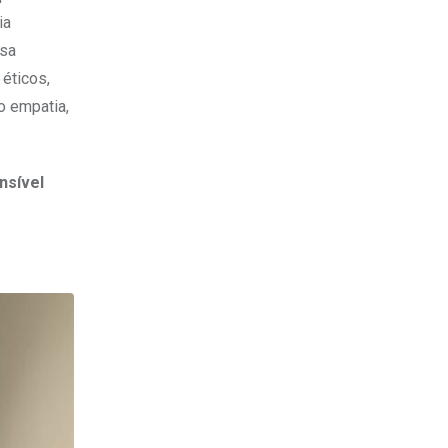
ia
ssa
éticos,
o empatia,
nsível