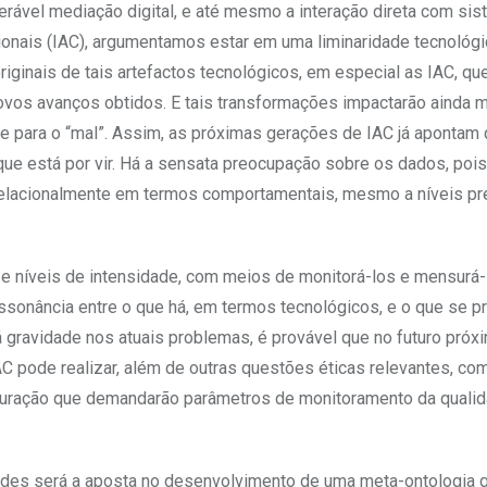
rável mediação digital, e até mesmo a interação direta com si
acionais (IAC), argumentamos estar em uma liminaridade tecnológi
riginais de tais artefactos tecnológicos, em especial as IAC, qu
ovos avanços obtidos. E tais transformações impactarão ainda 
 para o “mal”. Assim, as próximas gerações de IAC já apontam
que está por vir. Há a sensata preocupação sobre os dados, poi
relacionalmente em termos comportamentais, mesmo a níveis pre
e níveis de intensidade, com meios de monitorá-los e mensurá-
ssonância entre o que há, em termos tecnológicos, e o que se p
há gravidade nos atuais problemas, é provável que no futuro próx
AC pode realizar, além de outras questões éticas relevantes, co
suração que demandarão parâmetros de monitoramento da quali
ades será a aposta no desenvolvimento de uma meta-ontologia 