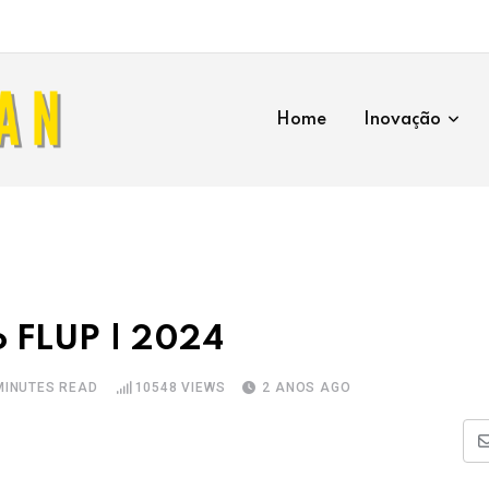
Home
Inovação
o FLUP | 2024
MINUTES READ
10548
VIEWS
2 ANOS AGO