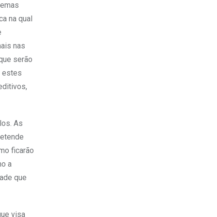
stemas
ca na qual
e
mais nas
 que serão
s estes
ditivos,
los. As
retende
imo ficarão
mo a
dade que
que visa